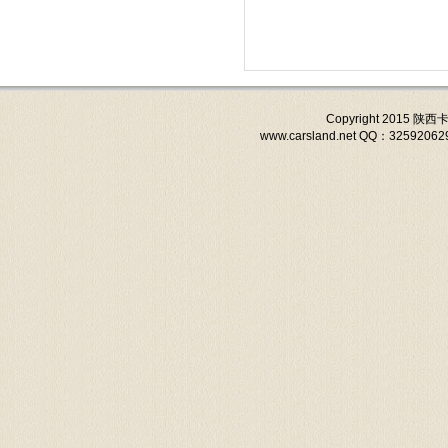
Copyright 201
www.carsland.net QQ：3259206