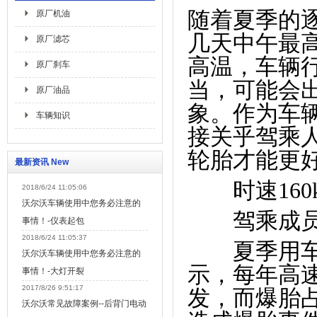
随着夏季的
原厂机油
几天中午最
原厂滤芯
高温，车辆
原厂刹车
当，可能会
原厂油品
象。作为车
车辆知识
接关乎驾乘
轮胎才能更
最新资讯 New
时速
160
2018/6/24 11:05:06
沃尔沃车辆使用中您务必注意的
驾乘成员
事情！-仪表起包
2018/6/24 11:05:37
夏季用车最
沃尔沃车辆使用中您务必注意的
示，每年高
事情！-大灯开裂
2017/8/26 9:51:17
发，而爆胎
沃尔沃常见故障案例--后背门电动