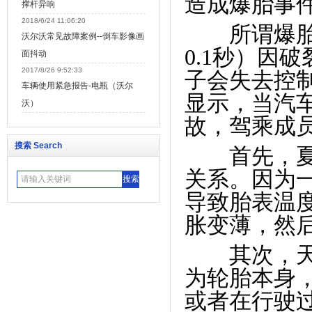
造成爆胎事
撑杆异响
2018/6/24 11:06:20
所谓爆胎，
沃尔沃常见故障案例--倒车影像画
0.1
秒）因破
面抖动
2017/8/26 9:52:33
子会失去控
车辆使用紧急报告-电瓶（沃尔
显示，当汽
沃）
故，驾乘成
搜索 Search
首先，夏天
关系。因为
导致胎表温
胀变薄，然
其次，天热
为轮胎本身
或者在行驶