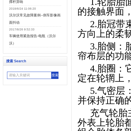
1.
轮胎胎
撑杆异响
的接触界面
2018/6/24 11:06:20
沃尔沃常见故障案例--倒车影像画
2.
胎冠带
面抖动
2017/8/26 9:52:33
方向上的柔
车辆使用紧急报告-电瓶（沃尔
3.
胎侧：
沃）
帘布层的功
搜索 Search
4.
胎圈：
定在轮辋上
5.
气密层
并保持正确
充气轮胎
外表上轮胎