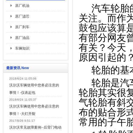
汽车轮胎
原厂机油
关注。而作
原厂滤芯
鼓包应该算
原厂刹车
有部分网友
原厂油品
有关？今天
车辆知识
原因引起的
轮胎的基
最新资讯 New
2018/6/24 11:05:06
轮胎是汽
沃尔沃车辆使用中您务必注意的
轮胎其实很
事情！-仪表起包
气轮胎有斜
2018/6/24 11:05:37
沃尔沃车辆使用中您务必注意的
布的贴合形
事情！-大灯开裂
常用的子午
2017/8/26 9:51:17
沃尔沃常见故障案例--后背门电动