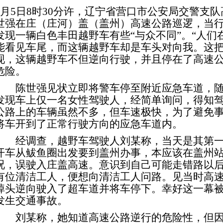
月
5
日
8
时
30
分许，辽宁省营口市公安局交警支队
世强在庄（庄河）盖（盖州）高速公路巡逻，当
发现一辆白色丰田越野车有些“与众不同”。“人
能看见车尾，而这辆越野车却是车头对向我。这把
现，这辆越野车不但逆向行驶，并且停在了高速
危险。
陈世强见状立即将警车停至附近应急车道，随
发现车上仅一名女性驾驶人，经简单询问，得知
公路上的车辆虽然不多，但车速极快，为了避免
将车开到了正常行驶方向的应急车道内。
经调查，越野车驾驶人刘某称，当天是其第一
开车从鲅鱼圈出发要到盖州办事，本应该在盖州
况，误驶入庄盖高速。意识到自己可能走错路以
有位清洁工人，便想向清洁工人问路。见当时高
掉头逆向驶入了超车道并将车停下。幸好这一幕
发生交通事故。
刘某称，她知道高速公路逆行的危险性，但因