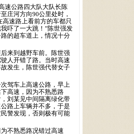
高速公路四大队大队长陈
行至庄河方向
90
公里处时，
们在高速路上看前方的车都只
我吓了一大跳！”陈世强发
公路的超车道上，情况十分
后来到越野车前。陈世强
驾驶人开错了路。当时高速
事故发生，陈世强代替女子
次驾车上高速公路，早上
站下高速，因为不熟悉路
后，刘某见中间隔离绿化带
速公路上车辆并不多，于是
被民警发现，否则极有可能
为不熟悉路况错过高速